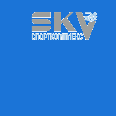
за найвищими стандартами лідера індустрії фітнесу,
компанії Life Fitness.
З обладнанням нашої тренажерної зали можна
ознайомитися
тут
.
Залиште свої дані та питання - і наш менеджер зв'яжетьс
вами найближчим часом
Имя
*
Телефон
*
+1
Email
*
Ваш вопрос
Отправить!
Предоставлено SendPulse
ЧОТИРИ КРОКИ ДО УСПІХУ
Залишити заявку / зателефонувати